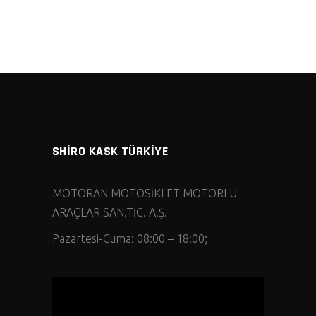
SHİRO KASK TÜRKİYE
MOTORAN MOTOSİKLET MOTORLU
ARAÇLAR SAN.TİC. A.Ş.
Pazartesi-Cuma: 08:00 – 18:00;